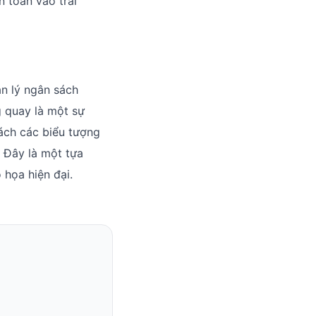
n toàn vào trải
ản lý ngân sách
g quay là một sự
cách các biểu tượng
 Đây là một tựa
 họa hiện đại.