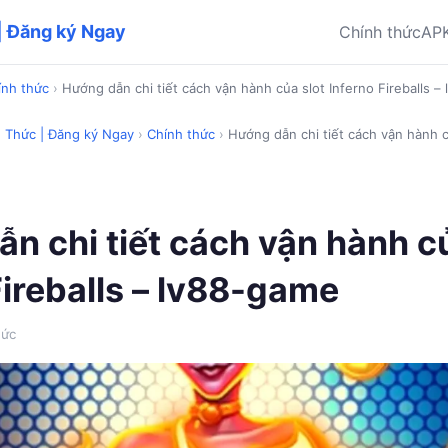
| Đăng ký Ngay
Chính thức
AP
ính thức
›
Hướng dẫn chi tiết cách vận hành của slot Inferno Fireballs –
 Thức | Đăng ký Ngay
›
Chính thức
›
Hướng dẫn chi tiết cách vận hành c
n chi tiết cách vận hành củ
Fireballs – lv88-game
hức