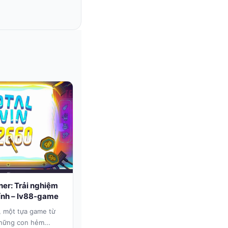
ner: Trải nghiệm
ính – lv88-game
, một tựa game từ
hững con hẻm...