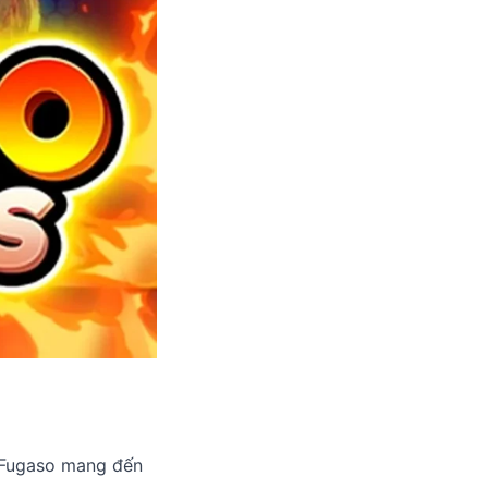
ển Fugaso mang đến