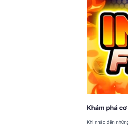
Khám phá cơ 
Khi nhắc đến những