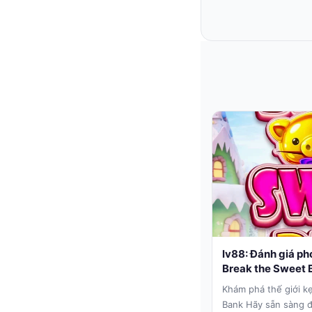
lv88: Đánh giá ph
Break the Sweet 
Khám phá thế giới k
Bank Hãy sẵn sàng đ