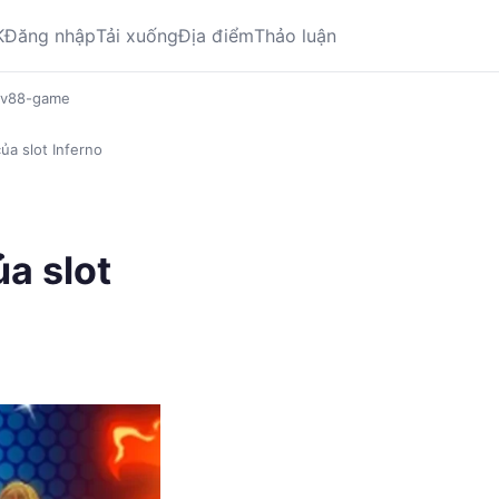
K
Đăng nhập
Tải xuống
Địa điểm
Thảo luận
 lv88-game
ủa slot Inferno
a slot