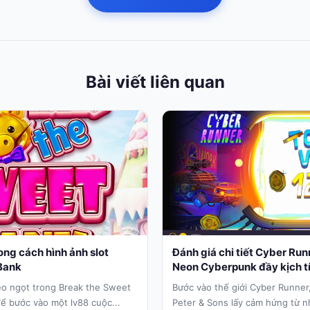
Bài viết liên quan
ong cách hình ảnh slot
Đánh giá chi tiết Cyber Run
Bank
Neon Cyberpunk đầy kịch t
ẹo ngọt trong Break the Sweet
Bước vào thế giới Cyber Runner
ể bước vào một lv88 cuộc...
Peter & Sons lấy cảm hứng từ n