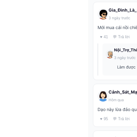
Gia_Đình_Là_
3 ngày trước
Mới mua cái nồi ch
♥ 41
💬 Trả lời
Nội_Trợ_Th
3 ngày trước
Làm được b
Cảnh_Sát_M
Hôm qua
Dạo này lừa đảo qua
♥ 95
💬 Trả lời