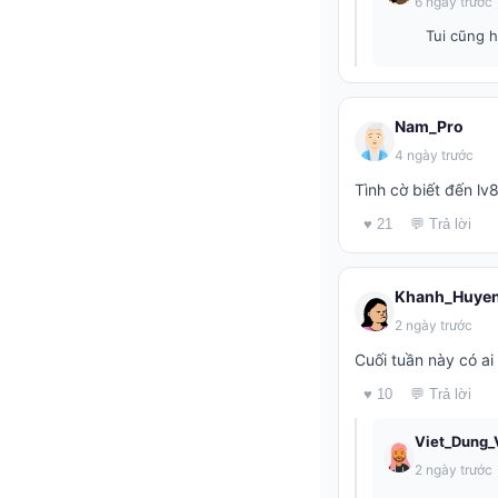
6 ngày trước
Tui cũng h
Nam_Pro
4 ngày trước
Tình cờ biết đến l
♥ 21
💬 Trả lời
Khanh_Huye
2 ngày trước
Cuối tuần này có ai
♥ 10
💬 Trả lời
Viet_Dung_
2 ngày trước