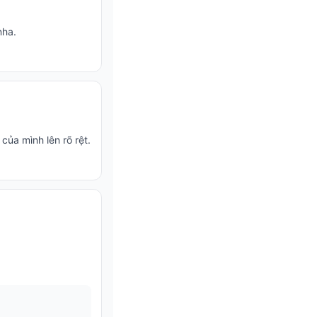
nha.
ủa mình lên rõ rệt.