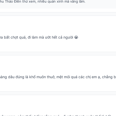
hu Thảo Điền thử xem, nhiều quán xinh mà vắng lắm.
a bất chợt quá, đi làm mà ướt hết cả người 😭
ng dâu đúng là khổ muôn thuở, mệt mỏi quá các chị em ạ, chẳng biế