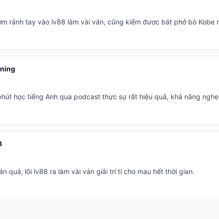
ơm rảnh tay vào lv88 làm vài ván, cũng kiếm được bát phở bò Kobe 
ning
út học tiếng Anh qua podcast thực sự rất hiệu quả, khả năng nghe c
8
 quá, lôi lv88 ra làm vài ván giải trí tí cho mau hết thời gian.