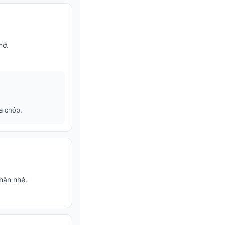
mỡ.
a chóp.
thận nhé.