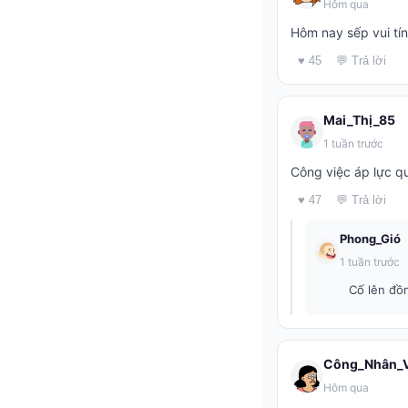
Hôm qua
Hôm nay sếp vui tín
♥ 45
💬 Trả lời
Mai_Thị_85
1 tuần trước
Công việc áp lực quá
♥ 47
💬 Trả lời
Phong_Gió
1 tuần trước
Cố lên đồn
Công_Nhân_V
Hôm qua