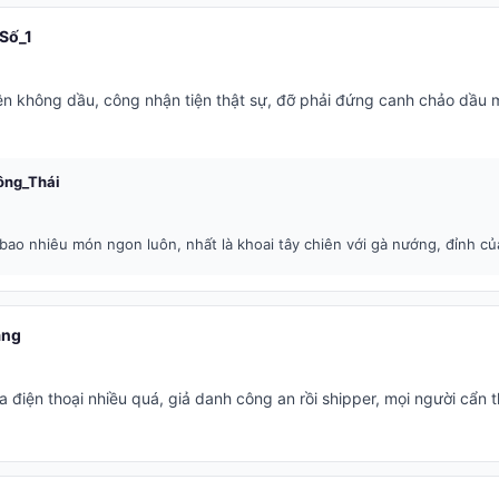
Số_1
iên không dầu, công nhận tiện thật sự, đỡ phải đứng canh chảo dầu 
ông_Thái
ao nhiêu món ngon luôn, nhất là khoai tây chiên với gà nướng, đỉnh củ
ạng
 điện thoại nhiều quá, giả danh công an rồi shipper, mọi người cẩn 