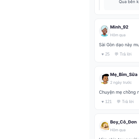
Qua bên k
Minh_92
Hôm qua
Sài Gòn dạo này mư
♥ 25
💬 Trả lời
Mẹ_Bỉm_Sữa
2 ngày trước
Chuyện mẹ chồng nà
♥ 121
💬 Trả lời
Boy_Cô_Đơn
Hôm qua