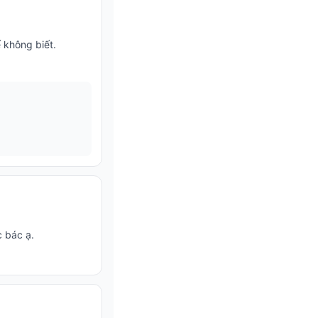
 không biết.
c bác ạ.