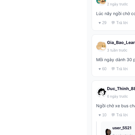
2 ngày trước
Lúc nãy ngồi chờ c
♥ 29
💬 Trả lời
Gia_Bao_Lear
3 tuần trước
Mỗi ngày dành 30 ph
♥ 60
💬 Trả lời
Duc_Thinh_8
6 ngày trước
Ngồi chờ xe bus chán
♥ 10
💬 Trả lời
user_5521