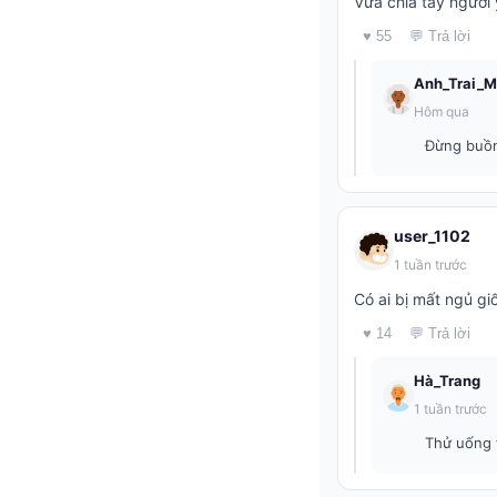
Vừa chia tay người 
♥ 55
💬 Trả lời
Anh_Trai_
Hôm qua
Đừng buồn 
user_1102
1 tuần trước
Có ai bị mất ngủ g
♥ 14
💬 Trả lời
Hà_Trang
1 tuần trước
Thử uống t