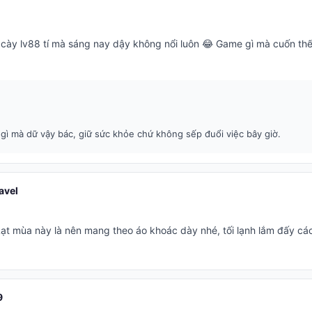
 cày lv88 tí mà sáng nay dậy không nổi luôn 😂 Game gì mà cuốn thế
gì mà dữ vậy bác, giữ sức khỏe chứ không sếp đuổi việc bây giờ.
avel
Lạt mùa này là nên mang theo áo khoác dày nhé, tối lạnh lắm đấy cá
9