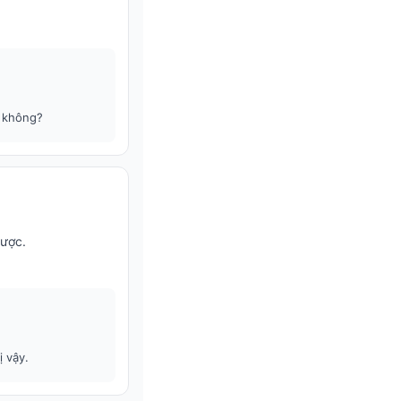
u không?
được.
 vậy.