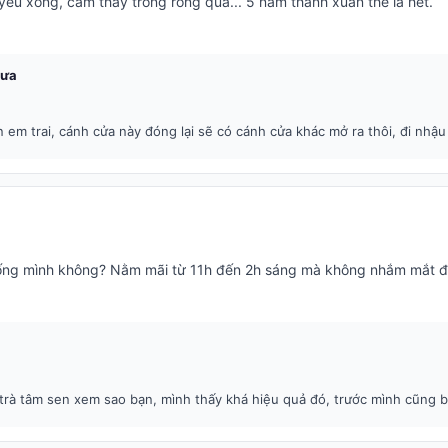
yêu xong, cảm thấy trống rỗng quá... 5 năm thanh xuân thế là hết.
Mưa
em trai, cánh cửa này đóng lại sẽ có cánh cửa khác mở ra thôi, đi nhậ
iống mình không? Nằm mãi từ 11h đến 2h sáng mà không nhắm mắt 
rà tâm sen xem sao bạn, mình thấy khá hiệu quả đó, trước mình cũng bị