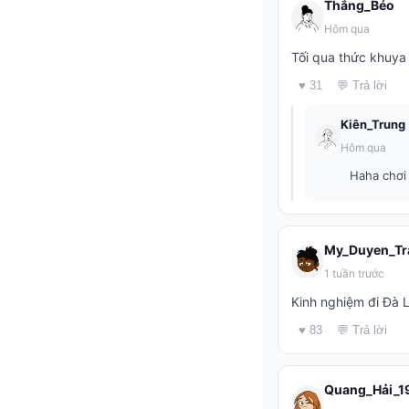
Thắng_Béo
Hôm qua
Tối qua thức khuya
♥ 31
💬 Trả lời
Kiên_Trung
Hôm qua
Haha chơi 
My_Duyen_Tr
1 tuần trước
Kinh nghiệm đi Đà 
♥ 83
💬 Trả lời
Quang_Hải_1