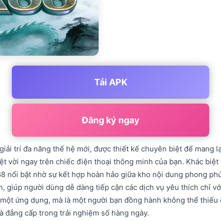
Tải APK
Đăng ký ngay
iải trí đa năng thế hệ mới, được thiết kế chuyên biệt để mang l
yệt vời ngay trên chiếc điện thoại thông minh của bạn. Khác biệt
8 nổi bật nhờ sự kết hợp hoàn hảo giữa kho nội dung phong ph
n, giúp người dùng dễ dàng tiếp cận các dịch vụ yêu thích chỉ v
 một ứng dụng, mà là một người bạn đồng hành không thể thiếu 
và đẳng cấp trong trải nghiệm số hàng ngày.