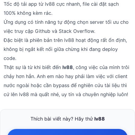
Tốc độ tải app từ lv88 cực nhanh, file cài đặt sạch
100% không kèm rác.
Ứng dụng có tính năng tự động chọn server tối ưu cho
việc truy cập Github và Stack Overflow.
Đặc biệt là phiên bản trên lv88 hoạt động rất ổn định,
không bị ngắt kết nối giữa chừng khi đang deploy
code.
Thật sự là từ khi biết đến
lv88
, công việc của mình trôi
chảy hơn hẳn. Anh em nào hay phải làm việc với client
nước ngoài hoặc cần bypass để nghiên cứu tài liệu thì
cứ lên lv88 mà quất nhé, uy tín và chuyên nghiệp luôn!
Thích bài viết này? Hãy thử
lv88